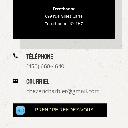
Terrebonne
699 rue Gilles Carle
Terrebonne J6Y 1H7
Téléphone

(450) 660-4640
Courriel

chezericbarbier@gmail.com