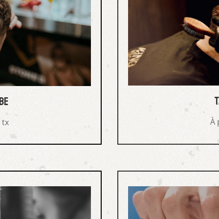
t
be
À 
 tx