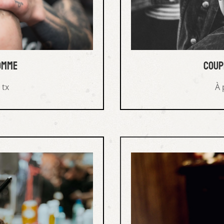
omme
coup
 tx
À 