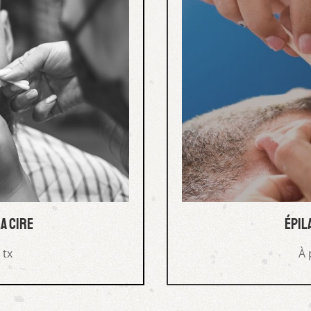
la cire
épil
 tx
À 