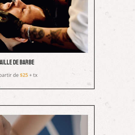
aille de barbe
partir de
$25
+ tx