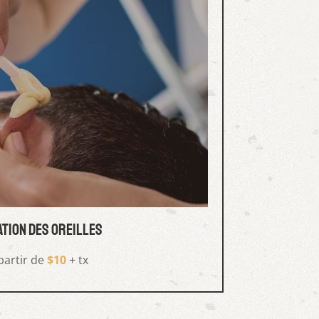
ation des oreilles
partir de
$10
+ tx